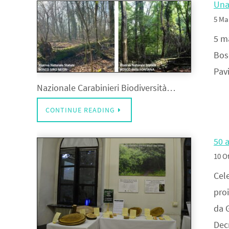
Una 
5 Ma
5 ma
Bosc
Pavi
Nazionale Carabinieri Biodiversità…
CONTINUE READING
50 a
10 O
Cele
proi
da 
Dec