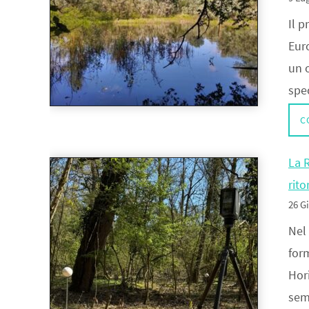
Il 
Eur
un o
spe
C
La 
rito
26 G
Nel
for
Hor
sem