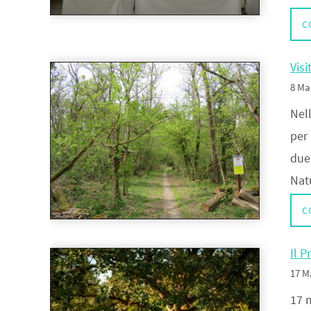
C
Visi
8 Ma
Nell
per 
due
Nat
C
Il 
17 M
17 