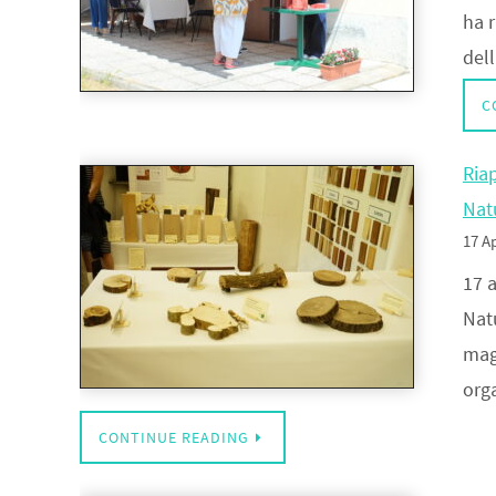
ha r
del
C
Riap
Nat
17 Ap
17 a
Natu
mag
org
CONTINUE READING