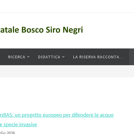
RICERCA
DIDATTICA
LA RISERVA RACCONTA…
rdIAS: un progetto europeo per difendere le acque
e specie invasive
glio 2026