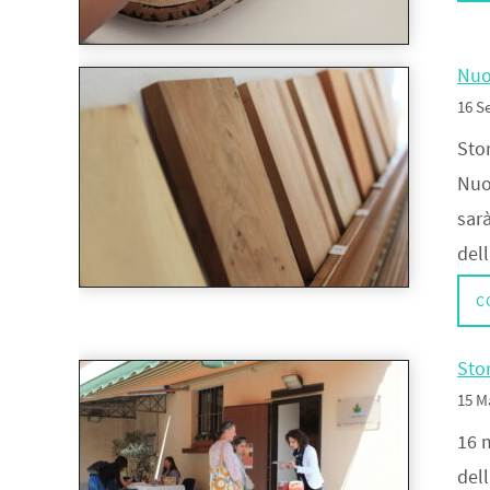
Nuo
16 S
Stor
Nuo
sarà
del
C
Stor
15 M
16 m
dell