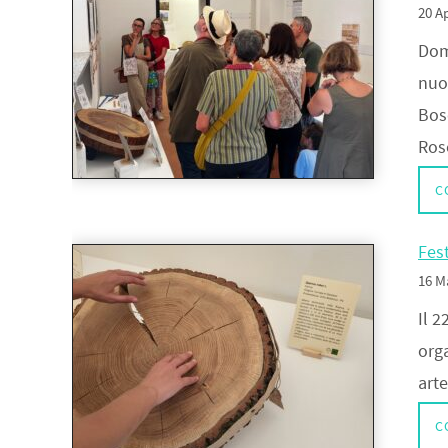
20 Ap
Dome
nuo
Bosc
Ros
C
Fes
16 M
Il 2
orga
arte
C