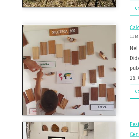
C
Cal
11 M
Nel
Dida
pub
18.
C
Fest
Cen