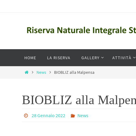
Salta
al
contenuto
Salta
HOME
LA RISERVA
GALLERY
ATTIVITÀ
al
contenuto
Home
News
BIOBLIZ alla Malpensa
BIOBLIZ alla Malpen
28 Gennaio 2022
News