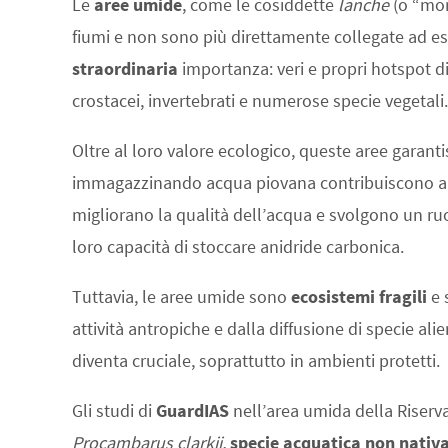
Le
aree umide
, come le cosiddette
lanche
(o “mor
fiumi e non sono più direttamente collegate ad e
straordinaria
importanza: veri e propri hotspot di bi
crostacei, invertebrati e numerose specie vegetali.
Oltre al loro valore ecologico, queste aree garan
immagazzinando acqua piovana contribuiscono a pr
migliorano la qualità dell’acqua e svolgono un ruo
loro capacità di stoccare anidride carbonica.
Tuttavia, le aree umide sono
ecosistemi fragili
e 
attività antropiche e dalla diffusione di specie al
diventa cruciale, soprattutto in ambienti protetti.
Gli studi di
GuardIAS
nell’area umida della Riser
Procambarus clarkii,
specie acquatica non nativ