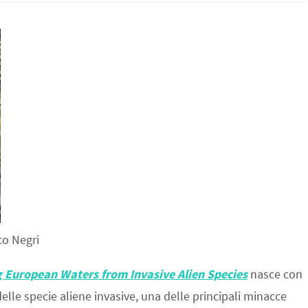
co Negri
 European Waters from Invasive Alien Species
nasce con
elle specie aliene invasive, una delle principali minacce