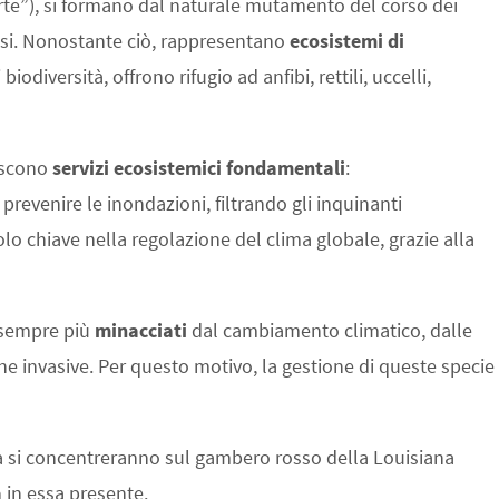
te”), si formano dal naturale mutamento del corso dei
ssi. Nonostante ciò, rappresentano
ecosistemi di
odiversità, offrono rifugio ad anfibi, rettili, uccelli,
tiscono
servizi ecosistemici fondamentali
:
evenire le inondazioni, filtrando gli inquinanti
lo chiave nella regolazione del clima globale, grazie alla
sempre più
minacciati
dal cambiamento climatico, dalle
iene invasive. Per questo motivo, la gestione di queste specie
va si concentreranno sul gambero rosso della Louisiana
a
in essa presente.