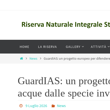
Salta
al
contenuto
Salta
HOME
LA RISERVA
GALLERY
ATTIVITÀ
al
contenuto
Home
News
GuardIAS: un progetto europeo per difendere 
GuardIAS: un progetto
acque dalle specie in
9 Luglio 2026
News